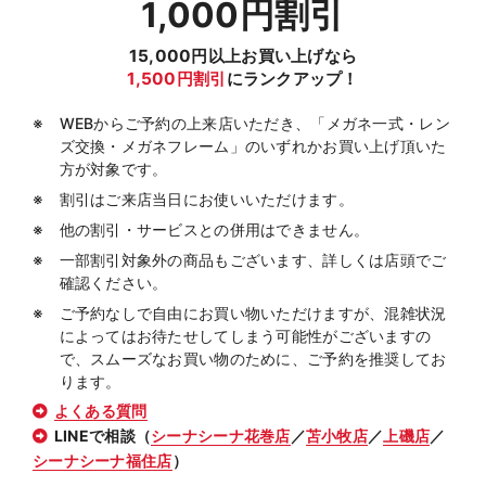
1,000円割引
15,000円以上お買い上げなら
1,500円割引
にランクアップ！
WEBからご予約の上来店いただき、「メガネ一式・レン
ズ交換・メガネフレーム」のいずれかお買い上げ頂いた
方が対象です。
割引はご来店当日にお使いいただけます。
他の割引・サービスとの併用はできません。
一部割引対象外の商品もございます、詳しくは店頭でご
確認ください。
ご予約なしで自由にお買い物いただけますが、混雑状況
によってはお待たせしてしまう可能性がございますの
で、スムーズなお買い物のために、ご予約を推奨してお
ります。
よくある質問
LINEで相談（
シーナシーナ花巻店
／
苫小牧店
／
上磯店
／
シーナシーナ福住店
）