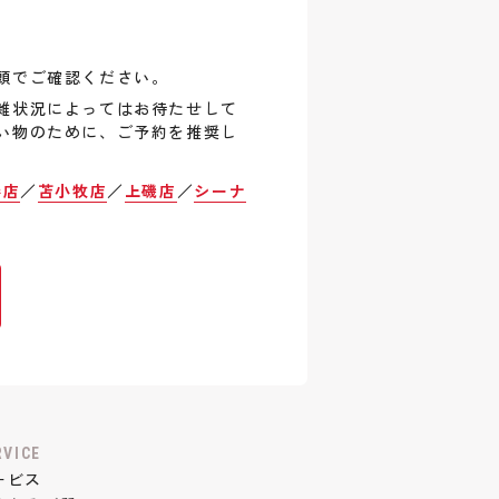
頭でご確認ください。
雑状況によってはお待たせして
い物のために、ご予約を推奨し
巻店
／
苫小牧店
／
上磯店
／
シーナ
RVICE
ービス