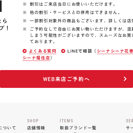
引
割引はご来店当日にお使いいただけます。
他の割引・サービスとの併用はできません。
なら
一部割引対象外の商品もございます、詳しくは店
プ！
ご予約なしで自由にお買い物いただけますが、混
しまう可能性がございますので、スムーズなお買
ております。
よくある質問
LINEで相談（
シーナシーナ花
シーナ福住店
）
WEB来店ご予約へ
SHOP
ITEMS
SE
について
店舗情報
取扱ブランド一覧
サ