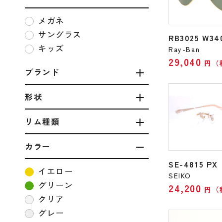
メガネ
サングラス
RB3025 W34
キッズ
Ray-Ban
29,040
円（
ブランド
形状
リム種類
カラー
SE-4815 PX
イエロー
SEIKO
グリーン
24,200
円（
クリア
グレー