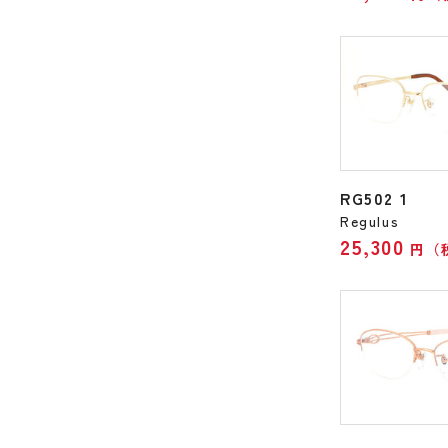
RG502 1
Regulus
25,300
円（