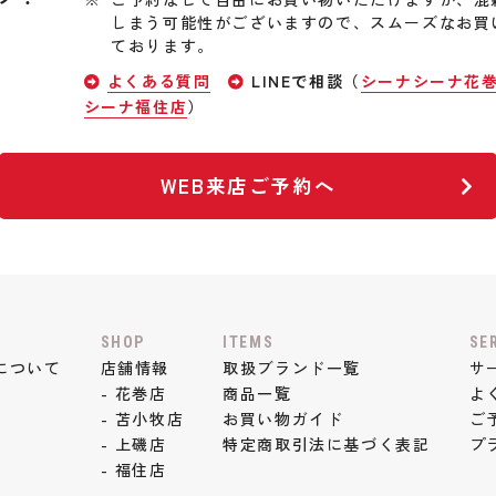
しまう可能性がございますので、スムーズなお買
ております。
よくある質問
LINEで相談（
シーナシーナ花
シーナ福住店
）
WEB来店ご予約へ
SHOP
ITEMS
SE
について
店舗情報
取扱ブランド一覧
サ
- 花巻店
商品一覧
よ
- 苫小牧店
お買い物ガイド
ご
- 上磯店
特定商取引法に基づく表記
プ
- 福住店