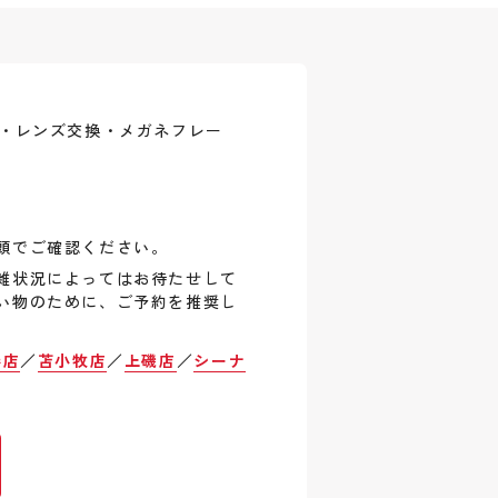
式・レンズ交換・メガネフレー
頭でご確認ください。
雑状況によってはお待たせして
い物のために、ご予約を推奨し
巻店
／
苫小牧店
／
上磯店
／
シーナ