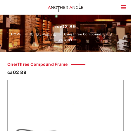
ca02 89
HOME
取り扱い商品一覧
One/Three Compound Frame
ca02 89
One/Three Compound Frame
ca02 89