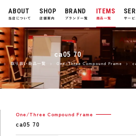
ABOUT
SHOP
BRAND
ITEMS
SER
E
当店について
店舗案内
ブランド一覧
商品一覧
サービ
ca05 70
取り扱い商品一覧
One/Three Compound Frame
c
One/Three Compound Frame
ca05 70