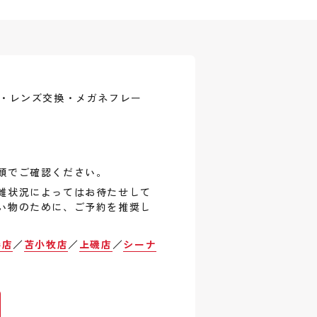
式・レンズ交換・メガネフレー
頭でご確認ください。
雑状況によってはお待たせして
い物のために、ご予約を推奨し
巻店
／
苫小牧店
／
上磯店
／
シーナ