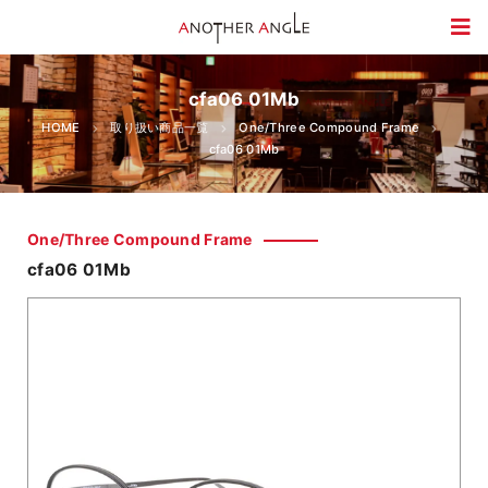
cfa06 01Mb
HOME
取り扱い商品一覧
One/Three Compound Frame
cfa06 01Mb
One/Three Compound Frame
cfa06 01Mb