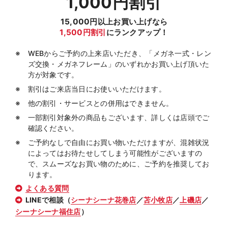
1,000円割引
15,000円以上お買い上げなら
1,500円割引
にランクアップ！
WEBからご予約の上来店いただき、「メガネ一式・レン
ズ交換・メガネフレーム」のいずれかお買い上げ頂いた
方が対象です。
割引はご来店当日にお使いいただけます。
他の割引・サービスとの併用はできません。
一部割引対象外の商品もございます、詳しくは店頭でご
確認ください。
ご予約なしで自由にお買い物いただけますが、混雑状況
によってはお待たせしてしまう可能性がございますの
で、スムーズなお買い物のために、ご予約を推奨してお
ります。
よくある質問
LINEで相談（
シーナシーナ花巻店
／
苫小牧店
／
上磯店
／
シーナシーナ福住店
）