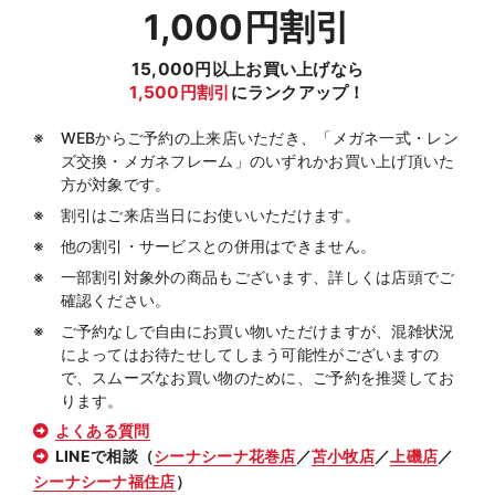
1,000円割引
15,000円以上お買い上げなら
1,500円割引
にランクアップ！
WEBからご予約の上来店いただき、「メガネ一式・レン
ズ交換・メガネフレーム」のいずれかお買い上げ頂いた
方が対象です。
割引はご来店当日にお使いいただけます。
他の割引・サービスとの併用はできません。
一部割引対象外の商品もございます、詳しくは店頭でご
確認ください。
ご予約なしで自由にお買い物いただけますが、混雑状況
によってはお待たせしてしまう可能性がございますの
で、スムーズなお買い物のために、ご予約を推奨してお
ります。
よくある質問
LINEで相談（
シーナシーナ花巻店
／
苫小牧店
／
上磯店
／
シーナシーナ福住店
）