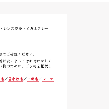
式・レンズ交換・メガネフレー
頭でご確認ください。
雑状況によってはお待たせして
い物のために、ご予約を推奨し
巻店
／
苫小牧店
／
上磯店
／
シーナ