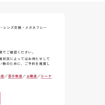
式・レンズ交換・メガネフレー
頭でご確認ください。
雑状況によってはお待たせして
い物のために、ご予約を推奨し
巻店
／
苫小牧店
／
上磯店
／
シーナ