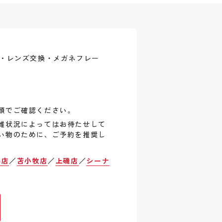
式・レンズ交換・メガネフレー
頭でご確認ください。
雑状況によってはお待たせして
い物のために、ご予約を推奨し
巻店
／
苫小牧店
／
上磯店
／
シーナ