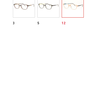
3
5
12