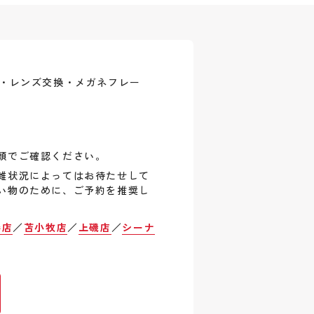
式・レンズ交換・メガネフレー
頭でご確認ください。
雑状況によってはお待たせして
い物のために、ご予約を推奨し
巻店
／
苫小牧店
／
上磯店
／
シーナ