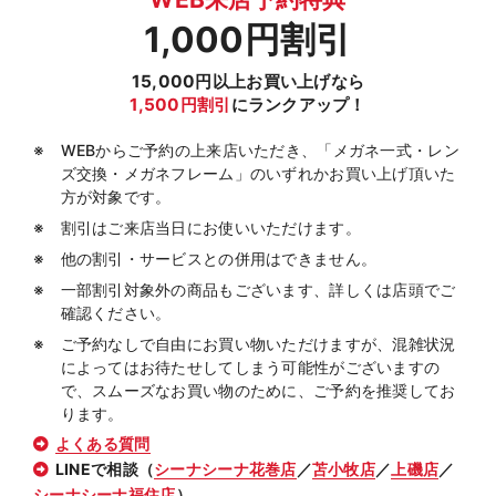
1,000円割引
15,000円以上お買い上げなら
1,500円割引
にランクアップ！
WEBからご予約の上来店いただき、「メガネ一式・レン
ズ交換・メガネフレーム」のいずれかお買い上げ頂いた
方が対象です。
割引はご来店当日にお使いいただけます。
他の割引・サービスとの併用はできません。
一部割引対象外の商品もございます、詳しくは店頭でご
確認ください。
ご予約なしで自由にお買い物いただけますが、混雑状況
によってはお待たせしてしまう可能性がございますの
で、スムーズなお買い物のために、ご予約を推奨してお
ります。
よくある質問
LINEで相談（
シーナシーナ花巻店
／
苫小牧店
／
上磯店
／
シーナシーナ福住店
）