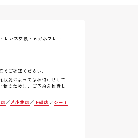
式・レンズ交換・メガネフレー
頭でご確認ください。
雑状況によってはお待たせして
い物のために、ご予約を推奨し
巻店
／
苫小牧店
／
上磯店
／
シーナ