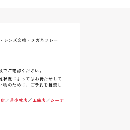
式・レンズ交換・メガネフレー
頭でご確認ください。
雑状況によってはお待たせして
い物のために、ご予約を推奨し
巻店
／
苫小牧店
／
上磯店
／
シーナ