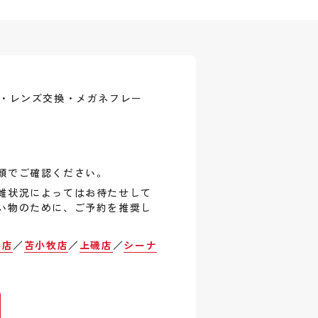
式・レンズ交換・メガネフレー
頭でご確認ください。
雑状況によってはお待たせして
い物のために、ご予約を推奨し
巻店
／
苫小牧店
／
上磯店
／
シーナ