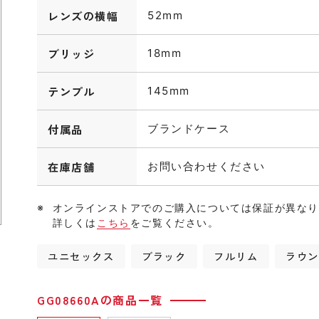
レンズの横幅
52mm
ブリッジ
18mm
テンプル
145mm
付属品
ブランドケース
在庫店舗
お問い合わせください
オンラインストアでのご購入については保証が異な
詳しくは
こちら
をご覧ください。
ユニセックス
ブラック
フルリム
ラウ
GG08660Aの商品一覧