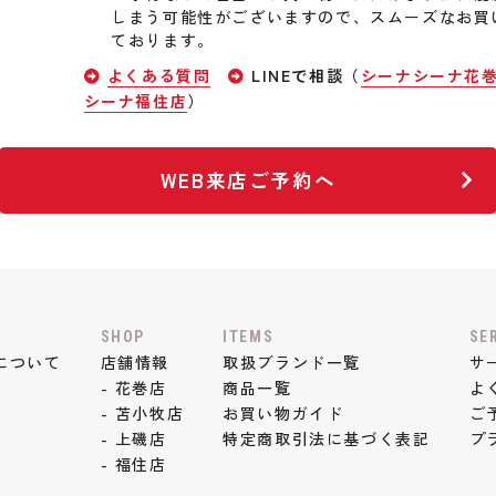
しまう可能性がございますので、スムーズなお買
ております。
よくある質問
LINEで相談（
シーナシーナ花
シーナ福住店
）
WEB来店ご予約へ
SHOP
ITEMS
SE
について
店舗情報
取扱ブランド一覧
サ
- 花巻店
商品一覧
よ
- 苫小牧店
お買い物ガイド
ご
- 上磯店
特定商取引法に基づく表記
プ
- 福住店