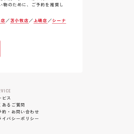
い物のために、ご予約を推奨し
巻店
／
苫小牧店
／
上磯店
／
シーナ
RVICE
ービス
くあるご質問
予約・お問い合わせ
ライバシーポリシー