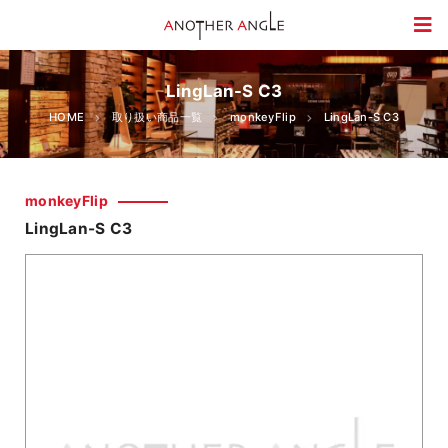
LingLan-S C3
HOME
取り扱い商品一覧
monkeyFlip
LingLan-S C3
monkeyFlip
LingLan-S C3