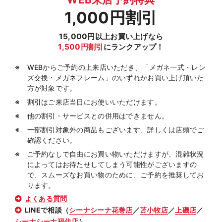
1,000円割引
15,000円以上お買い上げなら
1,500円割引
にランクアップ！
WEBからご予約の上来店いただき、「メガネ一式・レン
ズ交換・メガネフレーム」のいずれかお買い上げ頂いた
方が対象です。
割引はご来店当日にお使いいただけます。
他の割引・サービスとの併用はできません。
一部割引対象外の商品もございます、詳しくは店頭でご
確認ください。
ご予約なしで自由にお買い物いただけますが、混雑状況
によってはお待たせしてしまう可能性がございますの
で、スムーズなお買い物のために、ご予約を推奨してお
ります。
よくある質問
LINEで相談（
シーナシーナ花巻店
／
苫小牧店
／
上磯店
／
シーナシーナ福住店
）