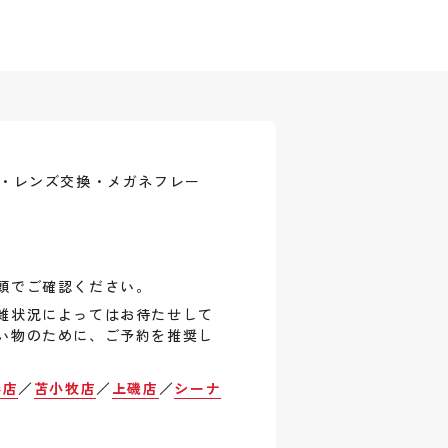
式・レンズ交換・メガネフレー
頭でご確認ください。
雑状況によってはお待たせして
い物のために、ご予約を推奨し
巻店
／
苫小牧店
／
上磯店
／
シーナ