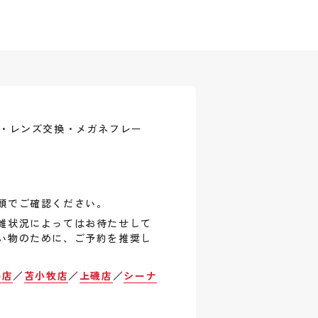
式・レンズ交換・メガネフレー
頭でご確認ください。
雑状況によってはお待たせして
い物のために、ご予約を推奨し
巻店
／
苫小牧店
／
上磯店
／
シーナ