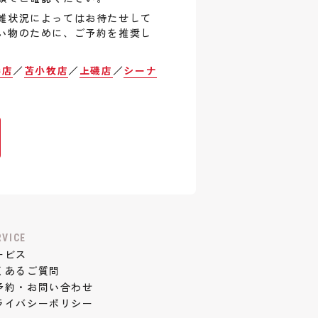
雑状況によってはお待たせして
い物のために、ご予約を推奨し
巻店
／
苫小牧店
／
上磯店
／
シーナ
RVICE
ービス
くあるご質問
予約・お問い合わせ
ライバシーポリシー