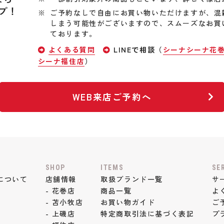
プ！
ご予約なしで自由にお買い物いただけますが、混
しまう可能性がございますので、スムーズなお買
ております。
よくある質問
LINEで相談（
シーナシーナ花
シーナ福住店
）
WEB来店ご予約へ
SHOP
ITEMS
SE
について
店舗情報
取扱ブランド一覧
サ
- 花巻店
商品一覧
よ
- 苫小牧店
お買い物ガイド
ご
- 上磯店
特定商取引法に基づく表記
プ