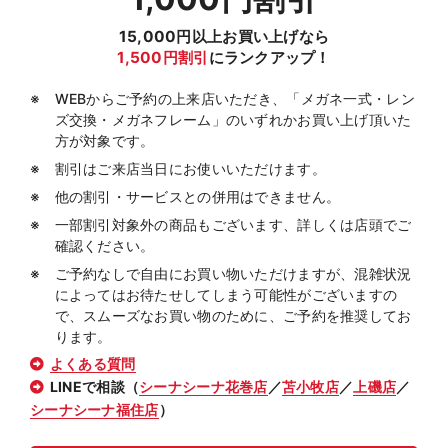
15,000円以上お買い上げなら
1,500円割引
にランクアップ！
WEBからご予約の上来店いただき、「メガネ一式・レン
ズ交換・メガネフレーム」のいずれかお買い上げ頂いた
方が対象です。
割引はご来店当日にお使いいただけます。
他の割引・サービスとの併用はできません。
一部割引対象外の商品もございます、詳しくは店頭でご
確認ください。
ご予約なしで自由にお買い物いただけますが、混雑状況
によってはお待たせしてしまう可能性がございますの
で、スムーズなお買い物のために、ご予約を推奨してお
ります。
よくある質問
LINEで相談（
シーナシーナ花巻店
／
苫小牧店
／
上磯店
／
シーナシーナ福住店
）