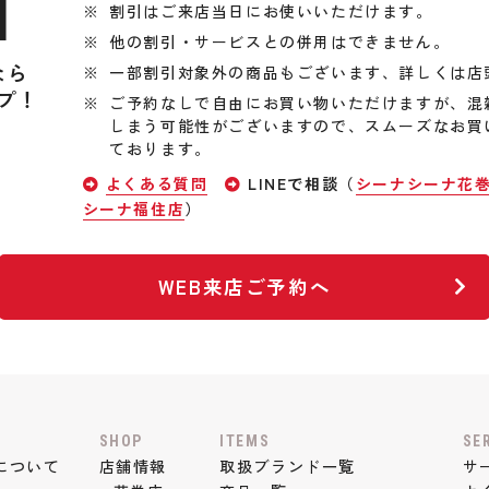
引
割引はご来店当日にお使いいただけます。
他の割引・サービスとの併用はできません。
なら
一部割引対象外の商品もございます、詳しくは店
プ！
ご予約なしで自由にお買い物いただけますが、混
しまう可能性がございますので、スムーズなお買
ております。
よくある質問
LINEで相談（
シーナシーナ花
シーナ福住店
）
WEB来店ご予約へ
SHOP
ITEMS
SE
について
店舗情報
取扱ブランド一覧
サ