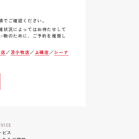
頭でご確認ください。
雑状況によってはお待たせして
い物のために、ご予約を推奨し
巻店
／
苫小牧店
／
上磯店
／
シーナ
RVICE
ービス