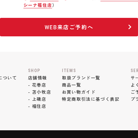
シーナ福住店
）
WEB来店ご予約へ
SHOP
ITEMS
SE
について
店舗情報
取扱ブランド一覧
サ
- 花巻店
商品一覧
よ
- 苫小牧店
お買い物ガイド
ご
- 上磯店
特定商取引法に基づく表記
プ
- 福住店