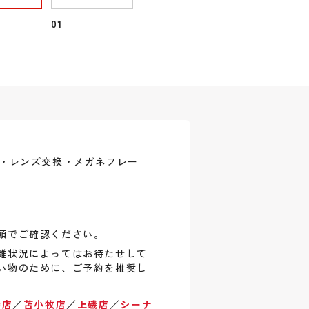
01
式・レンズ交換・メガネフレー
頭でご確認ください。
雑状況によってはお待たせして
い物のために、ご予約を推奨し
巻店
／
苫小牧店
／
上磯店
／
シーナ