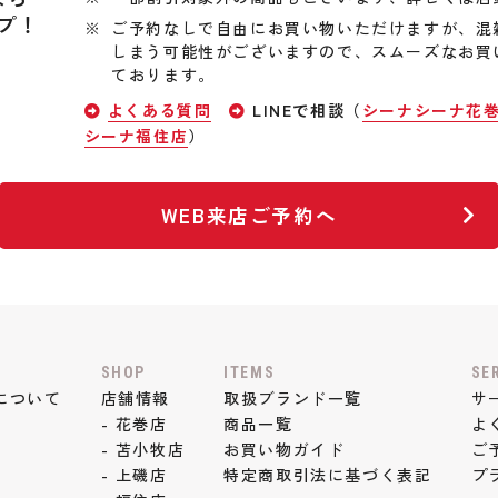
プ！
ご予約なしで自由にお買い物いただけますが、混
しまう可能性がございますので、スムーズなお買
ております。
よくある質問
LINEで相談（
シーナシーナ花
シーナ福住店
）
WEB来店ご予約へ
SHOP
ITEMS
SE
について
店舗情報
取扱ブランド一覧
サ
- 花巻店
商品一覧
よ
- 苫小牧店
お買い物ガイド
ご
- 上磯店
特定商取引法に基づく表記
プ