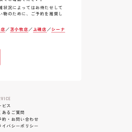
雑状況によってはお待たせして
い物のために、ご予約を推奨し
巻店
／
苫小牧店
／
上磯店
／
シーナ
RVICE
ービス
くあるご質問
予約・お問い合わせ
ライバシーポリシー