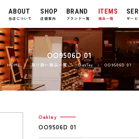
ABOUT
SHOP
BRAND
ITEMS
SER
E
当店について
店舗案内
ブランド一覧
商品一覧
サービ
OO9506D 01
HOME
取り扱い商品一覧
Oakley
OO9506D 01
Oakley
OO9506D 01