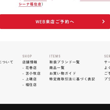
シーナ福住店
）
WEB来店ご予約へ
SHOP
ITEMS
SE
について
店舗情報
取扱ブランド一覧
サ
- 花巻店
商品一覧
よ
- 苫小牧店
お買い物ガイド
ご
- 上磯店
特定商取引法に基づく表記
プ
- 福住店