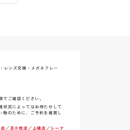
式・レンズ交換・メガネフレー
頭でご確認ください。
雑状況によってはお待たせして
い物のために、ご予約を推奨し
巻店
／
苫小牧店
／
上磯店
／
シーナ