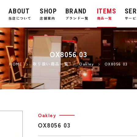
ABOUT
SHOP
BRAND
ITEMS
SER
E
当店について
店舗案内
ブランド一覧
商品一覧
サービ
OX8056 03
HOME
取り扱い商品一覧
Oakley
OX8056 03
Oakley
OX8056 03