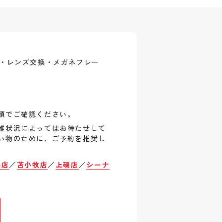
式・レンズ交換・メガネフレー
頭でご確認ください。
雑状況によってはお待たせして
い物のために、ご予約を推奨し
巻店
／
苫小牧店
／
上磯店
／
シーナ