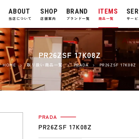
ABOUT
SHOP
BRAND
ITEMS
SER
E
当店について
店舗案内
ブランド一覧
商品一覧
サービ
PR26ZSF 17K08Z
HOME
取り扱い商品一覧
PRADA
PR26ZSF 17K08Z
PRADA
PR26ZSF 17K08Z