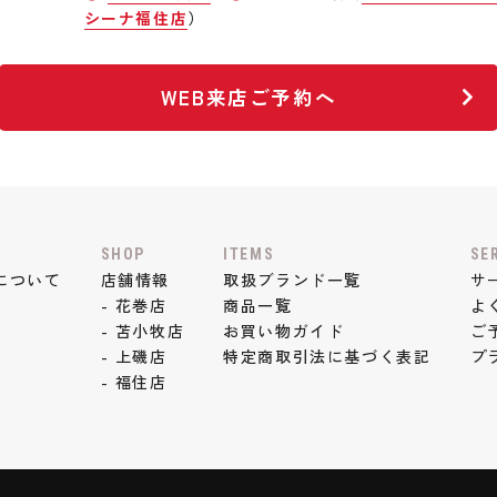
シーナ福住店
）
WEB来店ご予約へ
SHOP
ITEMS
SE
について
店舗情報
取扱ブランド一覧
サ
- 花巻店
商品一覧
よ
- 苫小牧店
お買い物ガイド
ご
- 上磯店
特定商取引法に基づく表記
プ
- 福住店