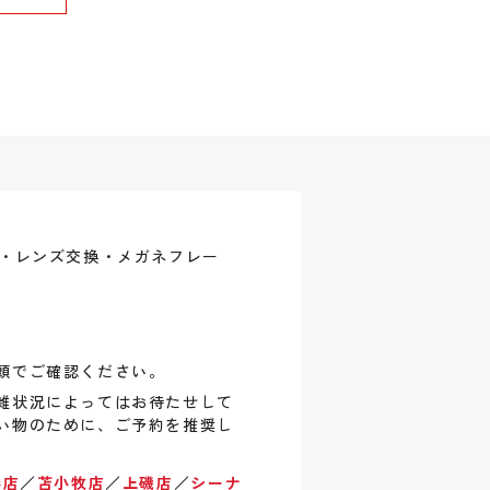
式・レンズ交換・メガネフレー
頭でご確認ください。
雑状況によってはお待たせして
い物のために、ご予約を推奨し
巻店
／
苫小牧店
／
上磯店
／
シーナ