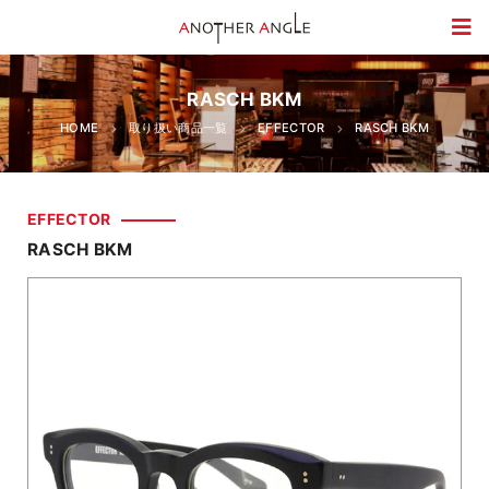
RASCH BKM
HOME
取り扱い商品一覧
EFFECTOR
RASCH BKM
EFFECTOR
RASCH BKM