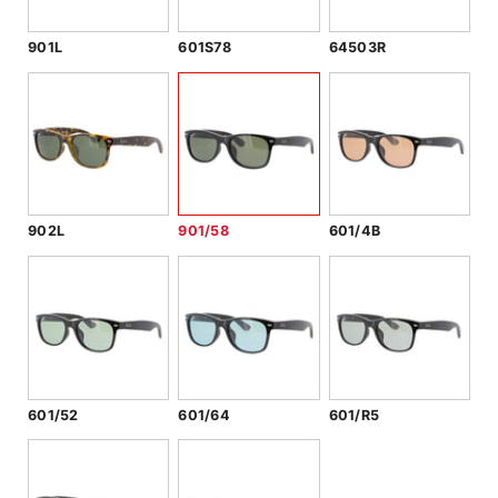
901L
601S78
64503R
902L
901/58
601/4B
601/52
601/64
601/R5