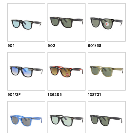
901
902
901/58
901/3F
136285
138731