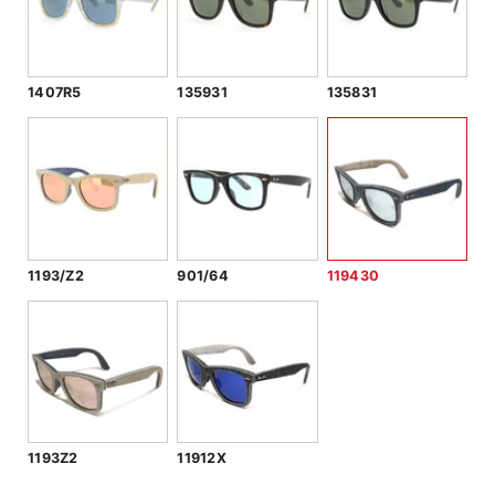
1407R5
135931
135831
1193/Z2
901/64
119430
1193Z2
11912X