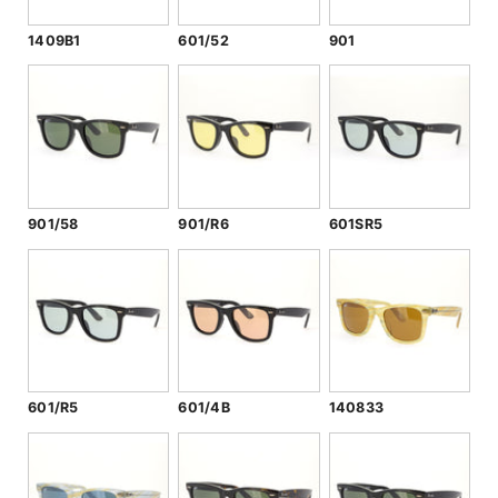
1409B1
601/52
901
901/58
901/R6
601SR5
601/R5
601/4B
140833