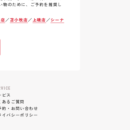
い物のために、ご予約を推奨し
巻店
／
苫小牧店
／
上磯店
／
シーナ
RVICE
ービス
くあるご質問
予約・お問い合わせ
ライバシーポリシー