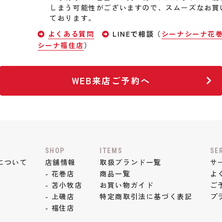
しまう可能性がございますので、スムーズなお買
ております。
よくある質問
LINEで相談（
シーナシーナ花
シーナ福住店
）
WEB来店ご予約へ
SHOP
ITEMS
SE
について
店舗情報
取扱ブランド一覧
サ
- 花巻店
商品一覧
よ
- 苫小牧店
お買い物ガイド
ご
- 上磯店
特定商取引法に基づく表記
プ
- 福住店