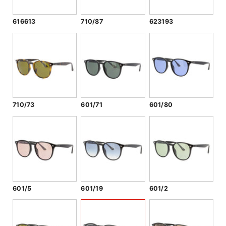
616613
710/87
623193
710/73
601/71
601/80
601/5
601/19
601/2