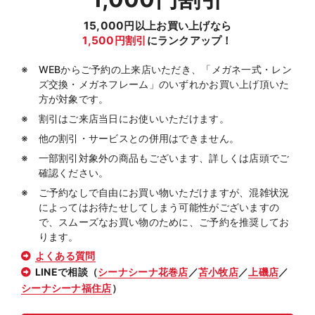
15,000円以上お買い上げなら
1,500円割引
にランクアップ！
WEBからご予約の上来店いただき、「メガネ一式・レン
ズ交換・メガネフレーム」のいずれかお買い上げ頂いた
方が対象です。
割引はご来店当日にお使いいただけます。
他の割引・サービスとの併用はできません。
一部割引対象外の商品もございます、詳しくは店頭でご
確認ください。
ご予約なしで自由にお買い物いただけますが、混雑状況
によってはお待たせしてしまう可能性がございますの
で、スムーズなお買い物のために、ご予約を推奨してお
ります。
よくある質問
LINEで相談（
シーナシーナ花巻店
／
苫小牧店
／
上磯店
／
シーナシーナ福住店
）