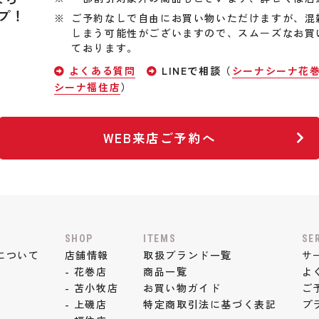
プ！
ご予約なしで自由にお買い物いただけますが、混
しまう可能性がございますので、スムーズなお買
ております。
よくある質問
LINEで相談（
シーナシーナ花
シーナ福住店
）
WEB来店ご予約へ
SHOP
ITEMS
SE
について
店舗情報
取扱ブランド一覧
サ
- 花巻店
商品一覧
よ
- 苫小牧店
お買い物ガイド
ご
- 上磯店
特定商取引法に基づく表記
プ