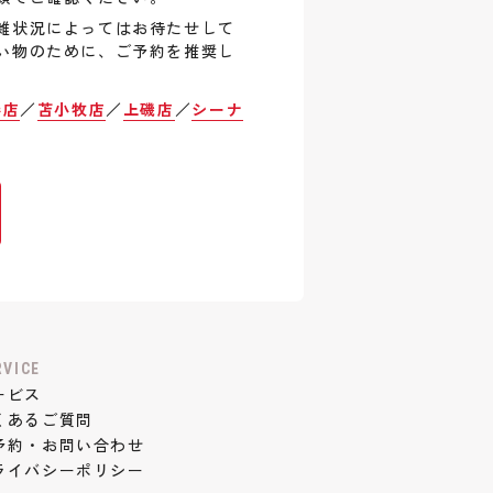
雑状況によってはお待たせして
い物のために、ご予約を推奨し
巻店
／
苫小牧店
／
上磯店
／
シーナ
RVICE
ービス
くあるご質問
予約・お問い合わせ
ライバシーポリシー