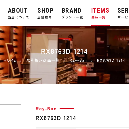
ABOUT
SHOP
BRAND
ITEMS
SER
E
当店について
店舗案内
ブランド一覧
商品一覧
サービ
RX8763D 1214
HOME
取り扱い商品一覧
Ray-Ban
RX8763D 1214
Ray-Ban
RX8763D 1214