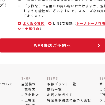
プ！
ご予約なしで自由にお買い物いただけますが、混
しまう可能性がございますので、スムーズなお買
ております。
よくある質問
LINEで相談（
シーナシーナ花
シーナ福住店
）
WEB来店ご予約へ
SHOP
ITEMS
SE
について
店舗情報
取扱ブランド一覧
サ
- 花巻店
商品一覧
よ
- 苫小牧店
お買い物ガイド
ご
- 上磯店
特定商取引法に基づく表記
プ