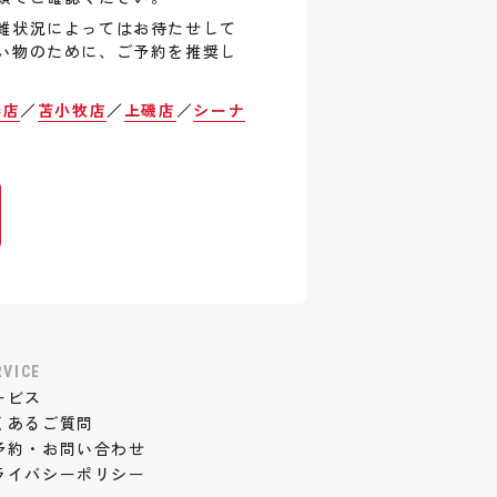
雑状況によってはお待たせして
い物のために、ご予約を推奨し
巻店
／
苫小牧店
／
上磯店
／
シーナ
RVICE
ービス
くあるご質問
予約・お問い合わせ
ライバシーポリシー