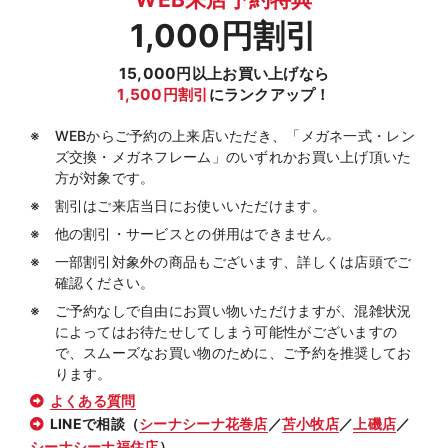
1,000円割引
15,000円以上お買い上げなら
1,500円割引
にランクアップ！
WEBからご予約の上来店いただき、「メガネ一式・レン
ズ交換・メガネフレーム」のいずれかお買い上げ頂いた
方が対象です。
割引はご来店当日にお使いいただけます。
他の割引・サービスとの併用はできません。
一部割引対象外の商品もございます、詳しくは店頭でご
確認ください。
ご予約なしで自由にお買い物いただけますが、混雑状況
によってはお待たせしてしまう可能性がございますの
で、スムーズなお買い物のために、ご予約を推奨してお
ります。
よくある質問
LINEで相談（
シーナシーナ花巻店
／
苫小牧店
／
上磯店
／
シーナシーナ福住店
）