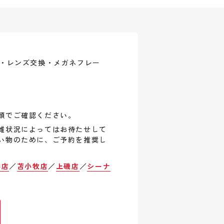
式・レンズ交換・メガネフレー
頭でご確認ください。
雑状況によってはお待たせして
い物のために、ご予約を推奨し
巻店
／
苫小牧店
／
上磯店
／
シーナ