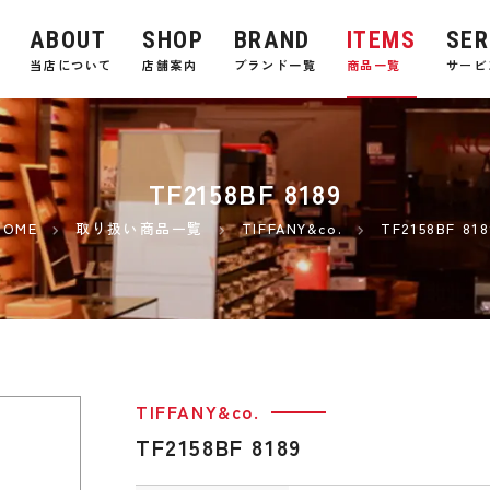
ABOUT
SHOP
BRAND
ITEMS
SER
E
当店について
店舗案内
ブランド一覧
商品一覧
サービ
TF2158BF 8189
HOME
取り扱い商品一覧
TIFFANY&co.
TF2158BF 818
TIFFANY&co.
TF2158BF 8189