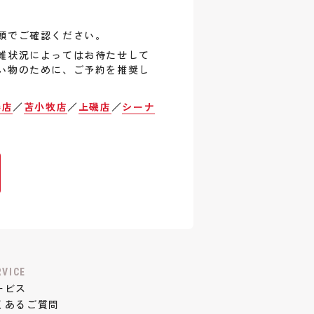
頭でご確認ください。
雑状況によってはお待たせして
い物のために、ご予約を推奨し
巻店
／
苫小牧店
／
上磯店
／
シーナ
RVICE
ービス
くあるご質問