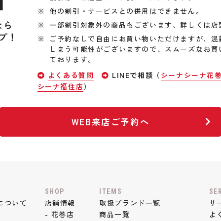
他の割引・サービスとの併用はできません。
なら
一部割引対象外の商品もございます、詳しくは店
プ！
ご予約なしで自由にお買い物いただけますが、混
しまう可能性がございますので、スムーズなお買
ております。
よくある質問
LINEで相談（
シーナシーナ花
シーナ福住店
）
WEB来店ご予約へ
SHOP
ITEMS
SE
について
店舗情報
取扱ブランド一覧
サ
- 花巻店
商品一覧
よ