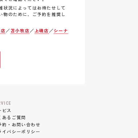
雑状況によってはお待たせして
い物のために、ご予約を推奨し
巻店
／
苫小牧店
／
上磯店
／
シーナ
RVICE
ービス
くあるご質問
予約・お問い合わせ
ライバシーポリシー