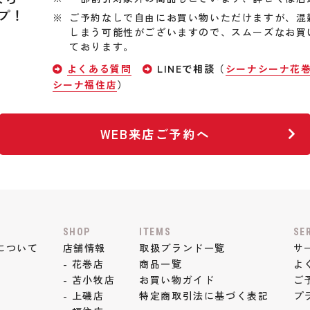
プ！
ご予約なしで自由にお買い物いただけますが、混
しまう可能性がございますので、スムーズなお買
ております。
よくある質問
LINEで相談（
シーナシーナ花
シーナ福住店
）
WEB来店ご予約へ
SHOP
ITEMS
SE
について
店舗情報
取扱ブランド一覧
サ
- 花巻店
商品一覧
よ
- 苫小牧店
お買い物ガイド
ご
- 上磯店
特定商取引法に基づく表記
プ