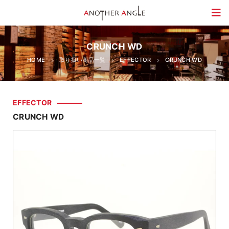
CRUNCH WD
HOME
取り扱い商品一覧
EFFECTOR
CRUNCH WD
EFFECTOR
CRUNCH WD