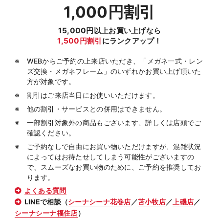
1,000円割引
15,000円以上お買い上げなら
1,500円割引
にランクアップ！
WEBからご予約の上来店いただき、「メガネ一式・レン
ズ交換・メガネフレーム」のいずれかお買い上げ頂いた
方が対象です。
割引はご来店当日にお使いいただけます。
他の割引・サービスとの併用はできません。
一部割引対象外の商品もございます、詳しくは店頭でご
確認ください。
ご予約なしで自由にお買い物いただけますが、混雑状況
によってはお待たせしてしまう可能性がございますの
で、スムーズなお買い物のために、ご予約を推奨してお
ります。
よくある質問
LINEで相談（
シーナシーナ花巻店
／
苫小牧店
／
上磯店
／
シーナシーナ福住店
）