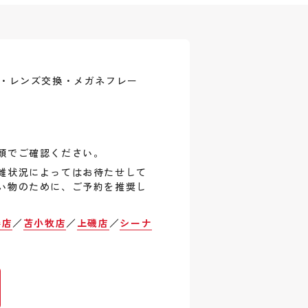
式・レンズ交換・メガネフレー
頭でご確認ください。
雑状況によってはお待たせして
い物のために、ご予約を推奨し
巻店
／
苫小牧店
／
上磯店
／
シーナ