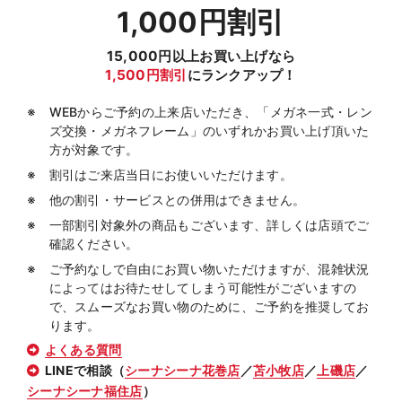
1,000円割引
15,000円以上お買い上げなら
1,500円割引
にランクアップ！
WEBからご予約の上来店いただき、「メガネ一式・レン
ズ交換・メガネフレーム」のいずれかお買い上げ頂いた
方が対象です。
割引はご来店当日にお使いいただけます。
他の割引・サービスとの併用はできません。
一部割引対象外の商品もございます、詳しくは店頭でご
確認ください。
ご予約なしで自由にお買い物いただけますが、混雑状況
によってはお待たせしてしまう可能性がございますの
で、スムーズなお買い物のために、ご予約を推奨してお
ります。
よくある質問
LINEで相談（
シーナシーナ花巻店
／
苫小牧店
／
上磯店
／
シーナシーナ福住店
）