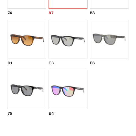
74
87
B8
D1
E3
E6
75
E4