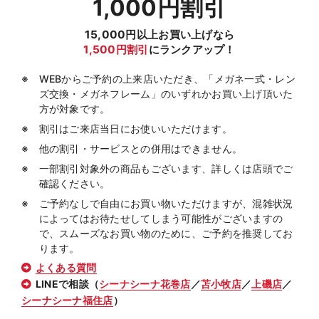
1,000円割引
15,000円以上お買い上げなら
1,500円割引
にランクアップ！
WEBからご予約の上来店いただき、「メガネ一式・レン
ズ交換・メガネフレーム」のいずれかお買い上げ頂いた
方が対象です。
割引はご来店当日にお使いいただけます。
他の割引・サービスとの併用はできません。
一部割引対象外の商品もございます、詳しくは店頭でご
確認ください。
ご予約なしで自由にお買い物いただけますが、混雑状況
によってはお待たせしてしまう可能性がございますの
で、スムーズなお買い物のために、ご予約を推奨してお
ります。
よくある質問
LINEで相談（
シーナシーナ花巻店
／
苫小牧店
／
上磯店
／
シーナシーナ福住店
）