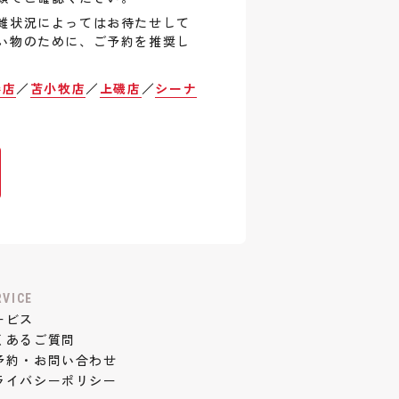
雑状況によってはお待たせして
い物のために、ご予約を推奨し
巻店
／
苫小牧店
／
上磯店
／
シーナ
RVICE
ービス
くあるご質問
予約・お問い合わせ
ライバシーポリシー