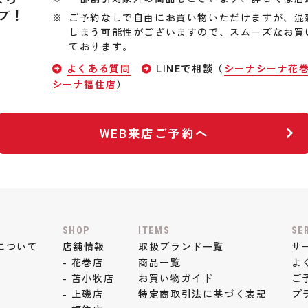
プ！
ご予約なしで自由にお買い物いただけますが、混
しまう可能性がございますので、スムーズなお買
ております。
よくある質問
LINEで相談（
シーナシーナ花
シーナ福住店
）
WEB来店ご予約へ
SHOP
ITEMS
SE
について
店舗情報
取扱ブランド一覧
サ
- 花巻店
商品一覧
よ
- 苫小牧店
お買い物ガイド
ご
- 上磯店
特定商取引法に基づく表記
プ