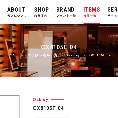
ABOUT
SHOP
BRAND
ITEMS
SER
E
当店について
店舗案内
ブランド一覧
商品一覧
サービ
OX8105F 04
HOME
取り扱い商品一覧
Oakley
OX8105F 04
Oakley
OX8105F 04