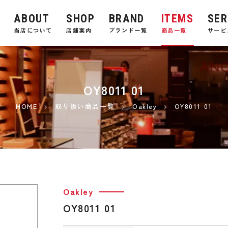
ABOUT
SHOP
BRAND
ITEMS
SER
E
当店について
店舗案内
ブランド一覧
商品一覧
サービ
OY8011 01
HOME
取り扱い商品一覧
Oakley
OY8011 01
Oakley
OY8011 01