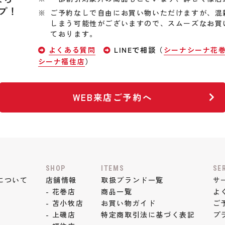
プ！
ご予約なしで自由にお買い物いただけますが、混
しまう可能性がございますので、スムーズなお買
ております。
よくある質問
LINEで相談（
シーナシーナ花
シーナ福住店
）
WEB来店ご予約へ
SHOP
ITEMS
SE
について
店舗情報
取扱ブランド一覧
サ
- 花巻店
商品一覧
よ
- 苫小牧店
お買い物ガイド
ご
- 上磯店
特定商取引法に基づく表記
プ