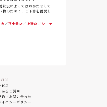
雑状況によってはお待たせして
い物のために、ご予約を推奨し
巻店
／
苫小牧店
／
上磯店
／
シーナ
RVICE
ービス
くあるご質問
予約・お問い合わせ
ライバシーポリシー